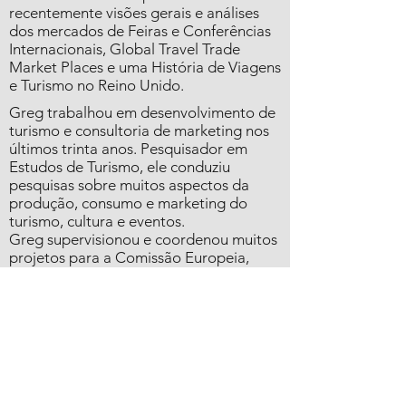
recentemente visões gerais e análises
dos mercados de Feiras e Conferências
Internacionais, Global Travel Trade
Market Places e uma História de Viagens
e Turismo no Reino Unido.
Greg trabalhou em desenvolvimento de
turismo e consultoria de marketing nos
últimos trinta anos. Pesquisador em
Estudos de Turismo, ele conduziu
pesquisas sobre muitos aspectos da
produção, consumo e marketing do
turismo, cultura e eventos.
Greg supervisionou e coordenou muitos
projetos para a Comissão Europeia,
incluindo um estudo transnacional de
turismo cultural; uma avaliação do
Programa da Capital Europeia da
Cultura; um estudo sobre turismo
sustentável na Europa; um projeto de
transferência de competências turísticas
para os países da Europa Central e
Oriental; o desenvolvimento do